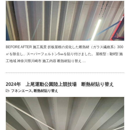
BEFORE AFTER 施工風景 折板屋根の劣化した断熱材（ガラス繊維系）300
㎡を除去し、スーパーフェルトン5㎜を貼り付けました。 屋根型：馳Ⅱ型 施
工地域 神奈川県川崎市 施工内容 断熱材貼り替え …
2024年 上尾運動公園陸上競技場 断熱材貼り替え
フネンエース
,
断熱材貼り替え