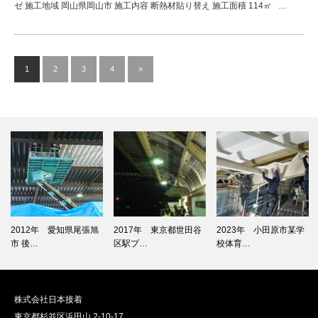
ゼ 施工地域 岡山県岡山市 施工内容 断熱材貼り替え 施工面積 114㎡ …
1
2
3
4
»
2012年 愛知県尾張旭
2017年 東京都世田谷
2023年 小田原市某学
市 後…
区駅プ…
校体育…
株式会社日本接着
東京都杉並区浜田山 2-10-17