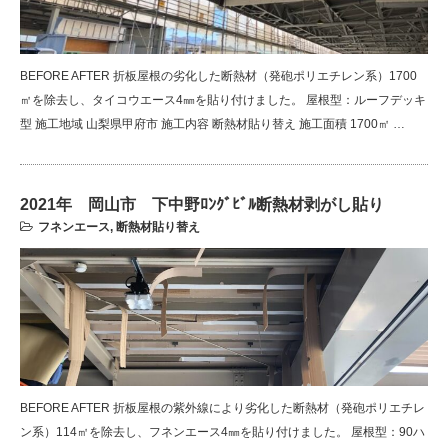
BEFORE AFTER 折板屋根の劣化した断熱材（発砲ポリエチレン系）1700
㎡を除去し、タイコウエース4㎜を貼り付けました。 屋根型：ルーフデッキ
型 施工地域 山梨県甲府市 施工内容 断熱材貼り替え 施工面積 1700㎡ …
2021年 岡山市 下中野ﾛﾝｸﾞﾋﾞﾙ断熱材剥がし貼り
フネンエース
,
断熱材貼り替え
BEFORE AFTER 折板屋根の紫外線により劣化した断熱材（発砲ポリエチレ
ン系）114㎡を除去し、フネンエース4㎜を貼り付けました。 屋根型：90ハ