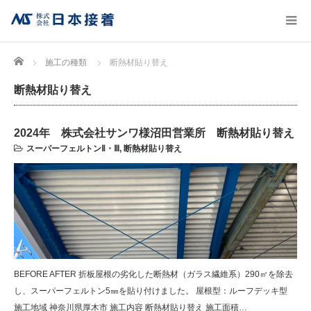
Home
施工の種類
断熱材貼り替え
断熱材貼り替え
2024年 株式会社サンワ様沼田営業所 断熱材貼り替え
スーパーフェルトンⅡ・Ⅲ
,
断熱材貼り替え
BEFORE AFTER 折板屋根の劣化した断熱材（ガラス繊維系）290㎡を除去
し、スーパーフェルトン5㎜を貼り付けました。 屋根型：ルーフデッキ型
施工地域 神奈川県厚木市 施工内容 断熱材貼り替え 施工面積…