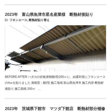
2023年 富山県魚津市星名産業様 断熱材後貼り
フネンエース
,
断熱材貼り替え
BEFORE AFTER ハダカの折板屋根馳Ⅰ型200㎡に、結露対策にフネンエース
の4㎜を貼りました 屋根型：馳Ⅰ型 施工地域 富山県魚津市 施工内容 断熱材
後貼り 施工面積 200㎡ …
2023年 茨城県下館市 マツダ下館店 断熱材部分補修