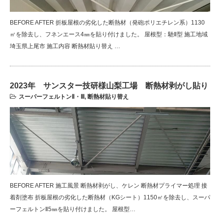
BEFORE AFTER 折板屋根の劣化した断熱材（発砲ポリエチレン系）1130
㎡を除去し、フネンエース4㎜を貼り付けました。 屋根型：馳Ⅱ型 施工地域
埼玉県上尾市 施工内容 断熱材貼り替え …
2023年 サンスター技研様山梨工場 断熱材剥がし貼り
スーパーフェルトンⅡ・Ⅲ
,
断熱材貼り替え
BEFORE AFTER 施工風景 断熱材剥がし、ケレン 断熱材プライマー処理 接
着剤塗布 折板屋根の劣化した断熱材（KGシート）1150㎡を除去し、スーパ
ーフェルトンⅡ5㎜を貼り付けました。 屋根型…