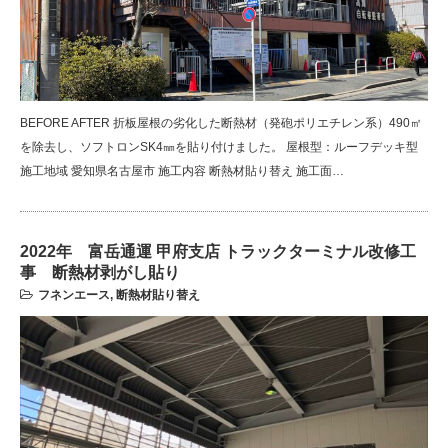
BEFORE AFTER 折板屋根の劣化した断熱材（発砲ポリエチレン系）490㎡
を除去し、ソフトロンSK4㎜を貼り付けました。 屋根型：ルーフデッキ型
施工地域 愛知県名古屋市 施工内容 断熱材貼り替え 施工面…
2022年 富岳通運 甲府支店 トラックターミナル改修工
事 断熱材剥がし貼り
フネンエース
,
断熱材貼り替え