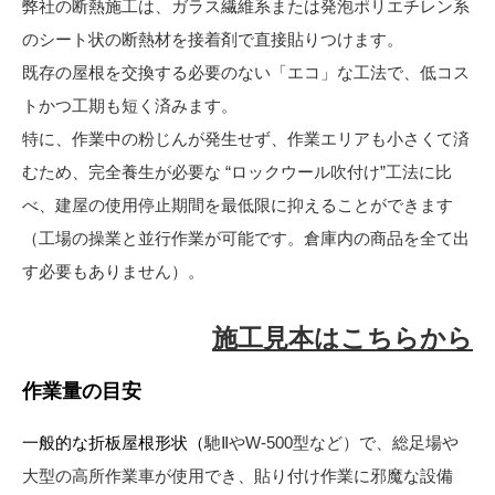
弊社の断熱施工は、ガラス繊維系または発泡ポリエチレン系
のシート状の断熱材を接着剤で直接貼りつけます。
既存の屋根を交換する必要のない「エコ」な工法で、低コス
トかつ工期も短く済みます。
特に、作業中の粉じんが発生せず、作業エリアも小さくて済
むため、完全養生が必要な “ロックウール吹付け”工法に比
べ、建屋の使用停止期間を最低限に抑えることができます
（工場の操業と並行作業が可能です。倉庫内の商品を全て出
す必要もありません）。
施工見本はこちらから
作業量の目安
一般的な折板屋根形状（
馳ⅡやW-500型など）で、総足場や
大型の高所作業車が使用でき、貼り付け作業に邪魔な設備