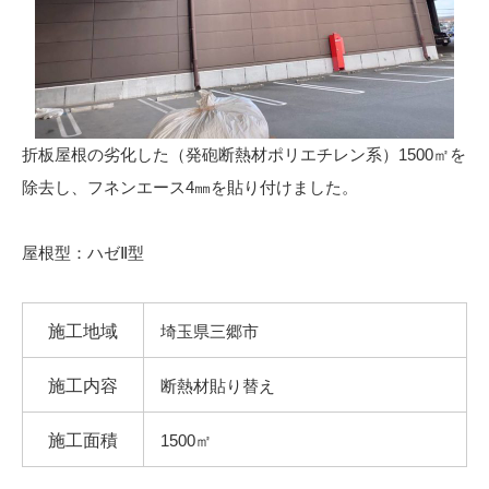
折板屋根の劣化した（発砲断熱材ポリエチレン系）1500㎡を
除去し、フネンエース4㎜を貼り付けました。
屋根型：ハゼⅡ型
施工地域
埼玉県三郷市
施工内容
断熱材貼り替え
施工面積
1500㎡