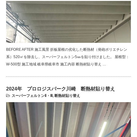
BEFORE AFTER 施工風景 折板屋根の劣化した断熱材（発砲ポリエチレン
系）520㎡を除去し、スーパーフェルトン5㎜を貼り付けました。 屋根型：
W-500型 施工地域 岐阜県岐阜市 施工内容 断熱材貼り替え …
2024年 プロロジスパーク川崎 断熱材貼り替え
スーパーフェルトンⅡ・Ⅲ
,
断熱材貼り替え