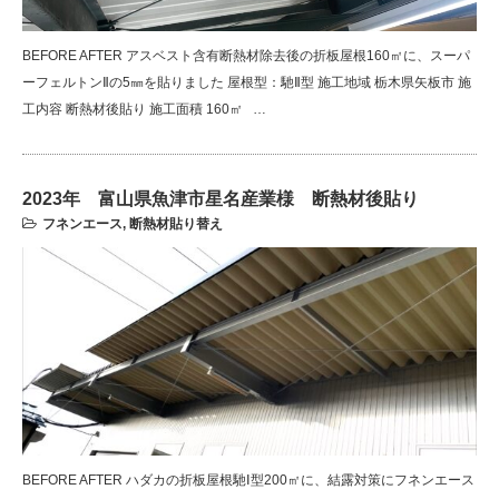
BEFORE AFTER アスベスト含有断熱材除去後の折板屋根160㎡に、スーパ
ーフェルトンⅡの5㎜を貼りました 屋根型：馳Ⅱ型 施工地域 栃木県矢板市 施
工内容 断熱材後貼り 施工面積 160㎡ …
2023年 富山県魚津市星名産業様 断熱材後貼り
フネンエース
,
断熱材貼り替え
BEFORE AFTER ハダカの折板屋根馳Ⅰ型200㎡に、結露対策にフネンエース