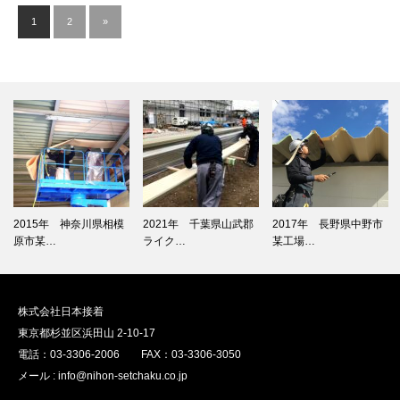
1
2
»
2015年 神奈川県相模
2021年 千葉県山武郡
2017年 長野県中野市
原市某…
ライク…
某工場…
株式会社日本接着
東京都杉並区浜田山 2-10-17
電話：03-3306-2006 FAX：03-3306-3050
メール : info@nihon-setchaku.co.jp