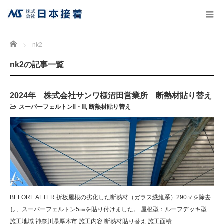
Home
nk2
nk2の記事一覧
2024年 株式会社サンワ様沼田営業所 断熱材貼り替え
スーパーフェルトンⅡ・Ⅲ
,
断熱材貼り替え
BEFORE AFTER 折板屋根の劣化した断熱材（ガラス繊維系）290㎡を除去
し、スーパーフェルトン5㎜を貼り付けました。 屋根型：ルーフデッキ型
施工地域 神奈川県厚木市 施工内容 断熱材貼り替え 施工面積…