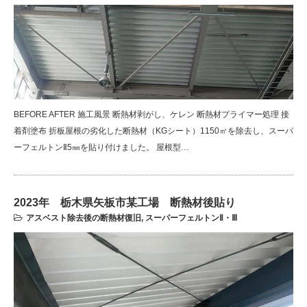
BEFORE AFTER 施工風景 断熱材剥がし、ケレン 断熱材プライマー処理 接
着剤塗布 折板屋根の劣化した断熱材（KGシート）1150㎡を除去し、スーパ
ーフェルトンⅡ5㎜を貼り付けました。 屋根型…
2023年 栃木県矢板市某工場 断熱材後貼り
アスベスト除去後の断熱材復旧
,
スーパーフェルトンⅡ・Ⅲ