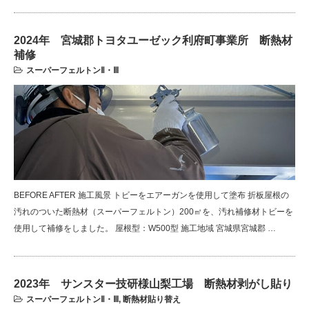
2024年 宮城郡トヨタユーゼック利府町事業所 断熱材
補修
スーパーフェルトンⅡ・Ⅲ
BEFORE AFTER 施工風景 トビーをエアーガンを使用して塗布 折板屋根の
汚れのついた断熱材（スーパーフェルトン）200㎡を、汚れ補修材トビーを
使用して補修をしました。 屋根型：W500型 施工地域 宮城県宮城郡 …
2023年 サンスター技研様山梨工場 断熱材剥がし貼り
スーパーフェルトンⅡ・Ⅲ
,
断熱材貼り替え