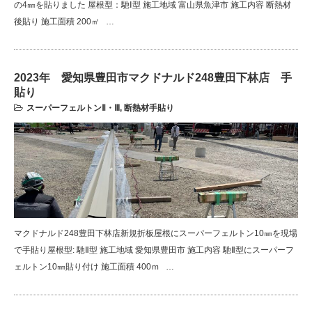
の4㎜を貼りました 屋根型：馳Ⅰ型 施工地域 富山県魚津市 施工内容 断熱材
後貼り 施工面積 200㎡ …
2023年 愛知県豊田市マクドナルド248豊田下林店 手
貼り
スーパーフェルトンⅡ・Ⅲ
,
断熱材手貼り
マクドナルド248豊田下林店新規折板屋根にスーパーフェルトン10㎜を現場
で手貼り屋根型: 馳Ⅱ型 施工地域 愛知県豊田市 施工内容 馳Ⅱ型にスーパーフ
ェルトン10㎜貼り付け 施工面積 400ｍ …