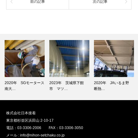
前の記事
次の記事
2020年 SGモータース
2023年 茨城県下館
2020年 JAいるま野
南大…
市 マツ…
断熱…
株式会社日本接着
東京都杉並区浜田山 2-10-17
電話：03-3306-2006 FAX：03-3306-3050
メール : info@nihon-setchaku.co.jp